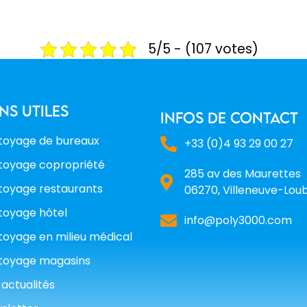
5/5 - (107 votes)
ens utiles
infos de contact
toyage de bureaux
+33 (0)4 93 29 00 27
toyage copropriété
285 av des Maurettes
toyage restaurants
06270, Villeneuve-Lou
toyage hôtel
info@poly3000.com
toyage en milieu médical
toyage magasins
 actualités