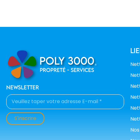
li
Net
Net
Net
newsletter
Net
Net
S'inscrire
Net
Nos