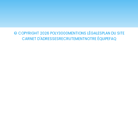
© COPYRIGHT 2026 POLY3000
MENTIONS LÉGALES
PLAN DU SITE
CARNET D'ADRESSES
RECRUTEMENT
NOTRE ÉQUIPE
FAQ