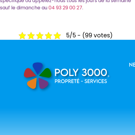
spécifique ou appelez-nous tous les jours de la semaine
sauf le dimanche au
04 93 29 00 27
.
5/5 - (99 votes)
n